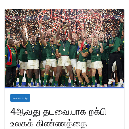
விளையாட்டு
4ஆவது தடவையாக றக்பி
உலகக் கிண்ணத்தை