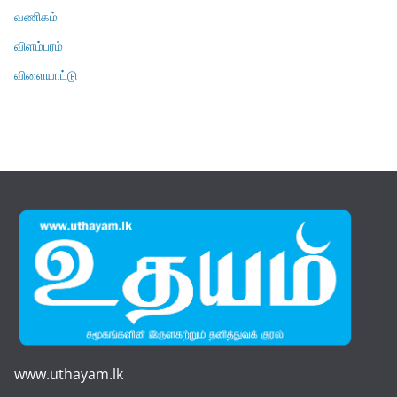
வணிகம்
விளம்பரம்
விளையாட்டு
www.uthayam.lk