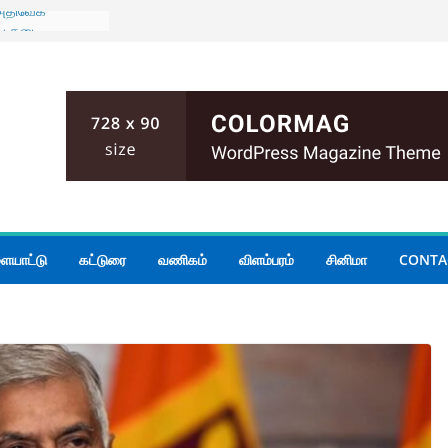
 அதிவேக
ைய தடை
ுடன் கிழக்கு
் மாகாண
யாடல்
அனர்த்தம்
முறை;
்கப்பட்ட
ிக்க பரீட்சைத்
து தொலைபேசி
ையாட்டு
கட்டுரை
வணிகம்
விளம்பரம்
சினிமா
CONTA