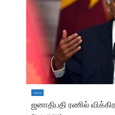
உள்நாடு
ஜனாதிபதி ரணில் விக்கி