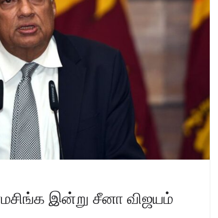
ரமசிங்க இன்று சீனா விஜயம்