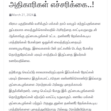
அதிகாரிகள் எச்சரிக்கை..!
March 21, 2024
கிராம பகுதிகளில் வசிக்கும் மக்கள் தாம் வாழும் சுற்றுப்புறங்களை
துப்பரவாக வைத்துக்கொள்வதில் அசிரத்தை காட்டிவருவதுடன்
ஆங்காங்கு குப்பைகூழங்கள் உட்பட தண்ணீர் தேங்கக்கூடிய
பாத்திரங்கள் போன்றன ஒதுக்கி வைத்திருப்பதையும்
காணமுடிகிறது. இவைகளால் பின் நாட்களில் டெங்கு போன்ற
தொற்றுநோய்கள் பரவும் சாத்தியம் இருப்பதை இவர்கள்
உணர்வதில்லை.
தற்போது வெய்யிற் காலமாகவிருப்பதால் இம்மக்கள் நோய்கள்
பரவும் நிலைமை இருக்கமாட்டாதென எண்ணிக்கொண்டு இவ்வாறு
குப்பைகூழங்களை அகற்றாமல் அல்லது புதைக்காமல்
இருக்கின்றனர். மழை பெய்யும் போது இக் குப்பைகூழங்களால்
தொற்றுநோய்கள் ஏற்படும் வாய்ப்பு உருவாகும். எனவே மக்கள்
குப்பைகூழங்கள் மற்றும் அதனுடனுள்ள தண்ணீர் தேங்கக்கூடிய
பாத்திரங்களை புதைத்துவிடுமாறு அல்லது அகற்றிவிடுமாறு