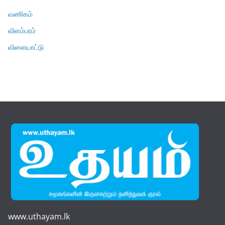
வணிகம்
விளம்பரம்
விளையாட்டு
www.uthayam.lk