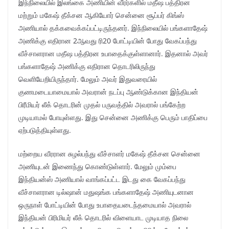
இந்நிலையில் இலங்கை அணியின் வீரர்களில் மதீஷ பத்திரன
மற்றும் மகேஷ் தீக்சன ஆகியோர் சென்னை சூப்பர் கிங்ஸ்
அணியால் தக்கவைக்கப்பட்டிருந்தனர். இந்நிலையில் பங்களாதேஷ்
அணிக்கு எதிரான 2ஆவது ரி20 போட்டியின் போது வேகப்பந்து
வீச்சாளரான மதீஷ பத்திரன உபாதைக்குள்ளானார். இதனால் அவர்
பங்களாதேஷ் அணிக்கு எதிரான தொடரிலிருந்து
வெளியேறியிருந்தார். மேலும் அவர் இதுவரையில்
குணமடையாமையால் அவரான் நடப்பு ஆண்டுக்கான இந்தியன்
பிரீமியர் லீக் தொடரின் முதல் பருவத்தில் அவரால் பங்கேற்ற
முடியாமல் போயுள்ளது. இது சென்னை அணிக்கு பெரும் பாதிப்பை
ஏற்படுத்தியுள்ளது.
மற்றைய வீரரான சுழல்பந்து வீச்சாளர் மகேஷ் தீக்சன சென்னை
அணியுடன் இணைந்து கொண்டுள்ளார். மேலும் மும்பை
இந்தியன்ஸ் அணியால் வாங்கப்பட்ட இடது கை வேகப்பந்து
வீச்சாளரான டில்ஷான் மதுஷங்க பங்களாதேஷ் அணியுடனான
ஒருநாள் போட்டியின் போது உபாதையடைந்தமையால் அவரால்
இந்தியன் பிரிமியர் லீக் தொடரில் விளையாட முடியாத நிலை