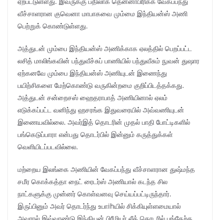
ஏற்பட்டுள்ளது. இவருக்கு பதிலாக தென்னாபிரிக்க வேகப்பந்து
வீச்சாளரான குவெனா மாபாகவை மும்மை இந்தியன்ஸ் அணி
பெற்றுக் கொண்டுள்ளது.
அத்துடன் மும்பை இந்தியன்ஸ் அணிக்காக ஏலத்தில் பெறப்பட்ட
லசித் மாலிங்கவின் பந்துவீச்சுப் பாணியில் பந்துவீசும் நுவன் துஷார
ஏற்கனவே மும்பை இந்தியன்ஸ் அணியுடன் இணைந்து
பயிற்சிகளை மேற்கொண்டு வருகின்றமை குறிப்பிடத்தக்கது.
அத்துடன் சன்றைசஸ் ஹைதராபாத் அணியினால் ஏலம்
எடுக்கப்பட்ட வனிந்து ஹசரங்க இதுவரையில் அவ்வணியுடன்
இணையவில்லை. அவர்இத் தொடரின் முதல் பாதி போட்டிகளில்
பங்கெடுப்பாரா என்பது தொடர்பில் இன்னும் கருத்துக்கள்
வெளியிடப்படவில்லை.
மற்றைய இலங்கை அணியின் வேகப்பந்து வீச்சாளரான துஷ்மந்த
சமீர கொக்கத்தா நைட் ரைடர்ஸ் அணியால் கடந்த சில
நாட்களுக்கு முன்னர் கொள்வனவு செய்யப்பட்டிருந்தார்.
இருப்பினும் அவர் தொடர்ந்து உபாihயில் சிக்கியுள்ளமையால்
அவரால் இவ்வாண்டு இந்தியன் பிரீமியர் லீக் தொடரில் பங்கேற்க