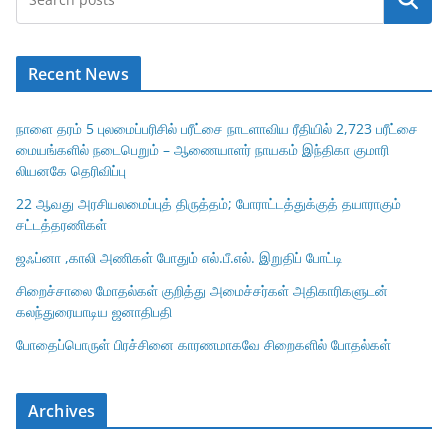
Search
Recent News
நாளை தரம் 5 புலமைப்பரிசில் பரீட்சை நாடளாவிய ரீதியில் 2,723 பரீட்சை
மையங்களில் நடைபெறும் – ஆணையாளர் நாயகம் இந்திகா குமாரி
லியனகே தெரிவிப்பு
22 ஆவது அரசியலமைப்புத் திருத்தம்; போராட்டத்துக்குத் தயாராகும்
சட்டத்தரணிகள்
ஜஃப்னா ,காலி அணிகள் போதும் எல்.பீ.எல். இறுதிப் போட்டி
சிறைச்சாலை மோதல்கள் குறித்து அமைச்சர்கள் அதிகாரிகளுடன்
கலந்துரையாடிய ஜனாதிபதி
போதைப்பொருள் பிரச்சினை காரணமாகவே சிறைகளில் போதல்கள்
Archives