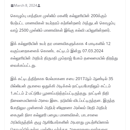
March 8, 2024
கொழும்பு பாத்திமா முஸ்லிம் மகளிர் கல்லுாாியின் 200க்கும்
மேற்பட்ட மாணவிகள் உயர்தரம் கற்கின்றனர் அத்துடன் கொழும்பு
வாழ் 2500 முஸ்லிம் மாணவிகள் இங்கு கல்வி பயிலுகின்றனர்.
இக் கல்லுாரியின் உயர் தர மாணவிகளுக்காக 4 மாடிகளில் 12
வகுப்பறைகளைக் கொண்ட கட்டிடம் இன்று 07.03.2024
கல்லுாாியின் அதிபர் திருமதி மும்தாஜ் பேகம் தலைமையில் திறந்து
வைக்கப்பட்டது.
இக் கட்டிடத்திற்காக மேல்மாகண சபை 2017ஆம் ஆண்டில் 35
மில்லியன் ருபாவை ஒதுக்கி அடிக்கல் நாட்டியபோதிலும் கட்டம்
1,கட்டம் 2 மட்டுமே பூரணப்படுத்தப்பட்டிருந்தது. நாட்டின் நிதி
நிலைமையினால் அவை இடை நடுவில் விடப்பட்டிருந்தன. இருந்த
போதிலும முன்னாள் அதிபர் ஸிஹானா அஸ்லம் பிரதி அதிபர்
கைருன் நிசா கல்லுாரி பழைய மாணவிகள், பாடசாலை
அபிவிருத்திக் குழு ஆகியோர்களின் அயராது முயற்சியினால்
கொழும்பில் உள்ள முஸ்லிம வர்த்தக அனுசரனையாளர்களை