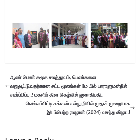
ஆண் பெண் சமூக சமத்துவம், பெண்களை
வலுவூட்டுவதற்கான சட்ட மூலங்கள் மே யில் பாராளுமன்றில்
சமர்ப்பிப்பு..! மகளிர் தின நிகழ்வில் ஜனாதிபதி..
வெல்லம்பிட்டி சக்ஸஸ் கல்லூரியில் முதன் முறையாக
இடம்பெற்ற ரமழான் (2024) வசந்த விழா..!