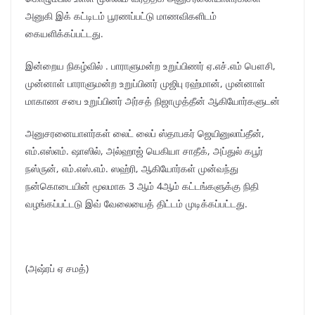
அனுகி இக் கட்டிடம் பூரணப்பட்டு மாணவிகளிடம்
கையளிக்கப்பட்டது.
இன்றைய நிகழ்வில் . பாராளுமன்ற உறுப்பிணர் ஏ.எச்.எம் பௌசி,
முன்னாள் பாராளுமன்ற உறுப்பினர் முஜிபு ரஹ்மான், முன்னாள்
மாகாண சபை உறுப்பினர் அர்சத் நிஜாமுத்தீன் ஆகியோர்களுடன்
அனுசரனையாளர்கள் லைட் லைப் ஸ்தாபகர் ஜெயினுலாப்தீன்,
எம்.எஸ்எம். ஷாஸில், அல்ஹாஜ் யெகியா சாதீக், அப்துல் கபூர்
நஸ்ருன், எம்.எஸ்.எம். ஸஹ்ரி, ஆகியோர்கள் முன்வந்து
நன்கொடையின் மூலமாக 3 ஆம் 4ஆம் கட்டங்களுக்கு நிதி
வழங்கப்பட்டடு இவ் வேலையைத் திட்டம் முடிக்கப்பட்டது.
(அஷ்ரப் ஏ சமத்)