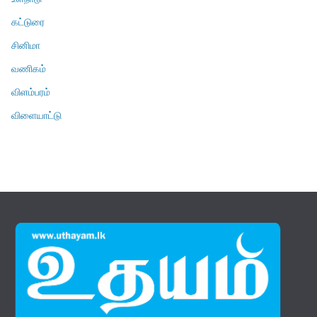
கட்டுரை
சினிமா
வணிகம்
விளம்பரம்
விளையாட்டு