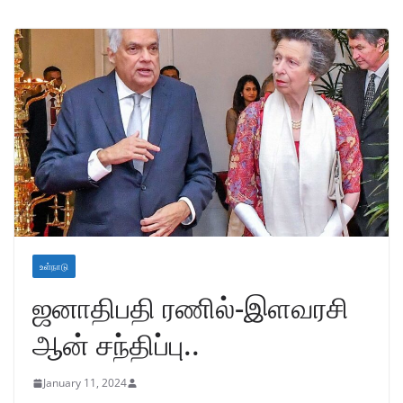
உள்நாடு
ஜனாதிபதி ரணில்-இளவரசி
ஆன் சந்திப்பு..
January 11, 2024